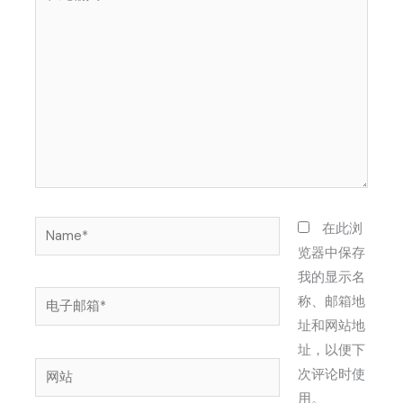
此
输
入...
Name*
在此浏
览器中保存
我的显示名
电
称、邮箱地
子
址和网站地
邮
址，以便下
网
箱
次评论时使
站
*
用。