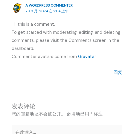
A WORDPRESS COMMENTER
29 9 月, 2024 在 2:04 上午
Hi, this is a comment.
To get started with moderating, editing, and deleting
comments, please visit the Comments screen in the
dashboard.
Commenter avatars come from
Gravatar
.
回复
发表评论
您的邮箱地址不会被公开。
必填项已用
*
标注
在