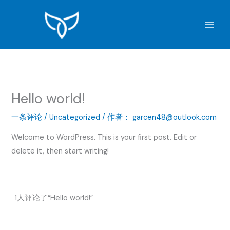
跳
至
内
容
Hello world!
一条评论
/
Uncategorized
/ 作者：
garcen48@outlook.com
Welcome to WordPress. This is your first post. Edit or
delete it, then start writing!
1人评论了“Hello world!”